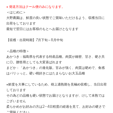
※ 発送方法はクール便のみになります。
＜はじめに＞
大野農園は、鮮度の良い状態でご賞味いただけるよう、収穫当日に
出荷をしております
最短で翌日にはお客様のもとへお届けとなります
【収穫・出荷時期】7月下旬～8月中旬
＜品種の特徴＞
あかつき：福島県を代表する特産品種。肉質が緻密、甘さ、硬さ共
に◎。贈答用としても大変喜ばれます
まどか：「あかつき」の進化版。甘みが強く、肉質は硬めで、食感
はパリッっと。硬い桃好きにはたまらないお大玉品種
※鮮度を大事にしているため、樹上適熟期を見極め収穫し、当日出荷
しております
その為どの品種も硬い状態でお届けとなりますが、けして未熟では
ございません
柔らかめがお好みの方は2~4日程度の経過を見て、お好みの硬さで
ご賞味ください