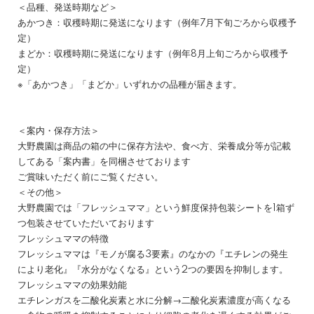
＜品種、発送時期など＞
あかつき：収穫時期に発送になります（例年7月下旬ごろから収穫予
定）
まどか：収穫時期に発送になります（例年8月上旬ごろから収穫予
定）
※「あかつき」「まどか」いずれかの品種が届きます。
＜案内・保存方法＞
大野農園は商品の箱の中に保存方法や、食べ方、栄養成分等が記載
してある「案内書」を同梱させております
ご賞味いただく前にご覧ください。
＜その他＞
大野農園では「フレッシュママ」という鮮度保持包装シートを1箱ず
つ包装させていただいております
フレッシュママの特徴
フレッシュママは『モノが腐る3要素』のなかの『エチレンの発生
により老化』『水分がなくなる』という2つの要因を抑制します。
フレッシュママの効果効能
エチレンガスを二酸化炭素と水に分解→二酸化炭素濃度が高くなる