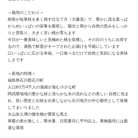
＜栽培のこだわり＞
樹形が短果枝を多く残す仕立て方（大藤流）で、豊かに茂る葉っぱ
からめいっぱいの栄養を吸収し、陽光と雨から自然の恵みをしっか
りと受取り、大きく甘い桃が育ちます
今日が一番美味しいと見極めた桃を収穫し、その日のうちに出荷す
るので、適熟で鮮度がキープされたお届けを可能にしています
口いっぱいに広がる幸福。一口食べるだけで自然と笑顔になる美味
しさです
＜産地の特徴＞
福島県石川郡石川町
人口約1万4千人の過疎が進む小さな町
阿武隈地域の豊かな緑と清らかな水の流れなどの美しい 自然に包ま
れ、長い歴史と伝統を伝承しながら石川地方の中心都市として発展
してまいりました
火山灰土壌の微生物が豊富な黒土
寒暖の差が激しく、降水量、日照量共に平均以上。果物栽培には最
適な環境