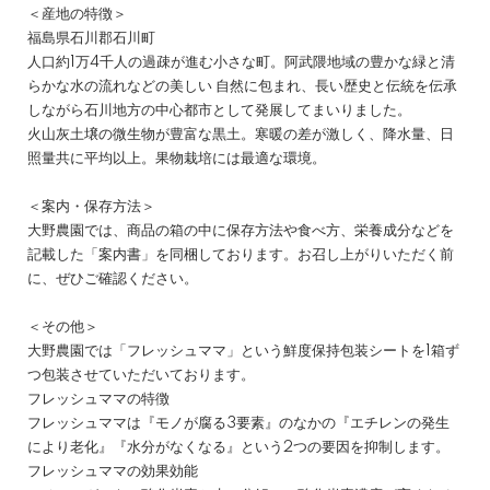
＜産地の特徴＞
福島県石川郡石川町
人口約1万4千人の過疎が進む小さな町。阿武隈地域の豊かな緑と清
らかな水の流れなどの美しい 自然に包まれ、長い歴史と伝統を伝承
しながら石川地方の中心都市として発展してまいりました。
火山灰土壌の微生物が豊富な黒土。寒暖の差が激しく、降水量、日
照量共に平均以上。果物栽培には最適な環境。
＜案内・保存方法＞
大野農園では、商品の箱の中に保存方法や食べ方、栄養成分などを
記載した「案内書」を同梱しております。お召し上がりいただく前
に、ぜひご確認ください。
＜その他＞
大野農園では「フレッシュママ」という鮮度保持包装シートを1箱ず
つ包装させていただいております。
フレッシュママの特徴
フレッシュママは『モノが腐る3要素』のなかの『エチレンの発生
により老化』『水分がなくなる』という2つの要因を抑制します。
フレッシュママの効果効能