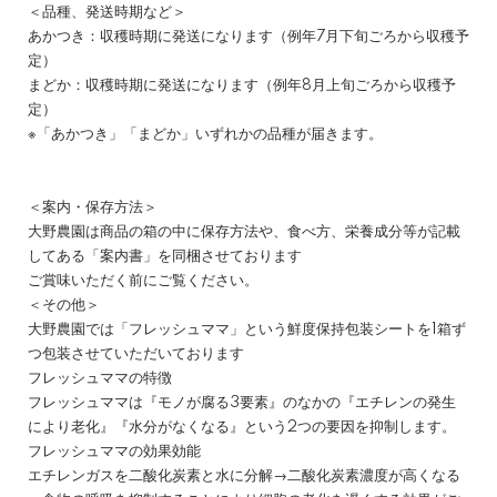
＜品種、発送時期など＞
あかつき：収穫時期に発送になります（例年7月下旬ごろから収穫予
定）
まどか：収穫時期に発送になります（例年8月上旬ごろから収穫予
定）
※「あかつき」「まどか」いずれかの品種が届きます。
＜案内・保存方法＞
大野農園は商品の箱の中に保存方法や、食べ方、栄養成分等が記載
してある「案内書」を同梱させております
ご賞味いただく前にご覧ください。
＜その他＞
大野農園では「フレッシュママ」という鮮度保持包装シートを1箱ず
つ包装させていただいております
フレッシュママの特徴
フレッシュママは『モノが腐る3要素』のなかの『エチレンの発生
により老化』『水分がなくなる』という2つの要因を抑制します。
フレッシュママの効果効能
エチレンガスを二酸化炭素と水に分解→二酸化炭素濃度が高くなる