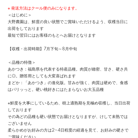
※ 発送方法はクール便のみになります。
＜はじめに＞
大野農園は、鮮度の良い状態でご賞味いただけるよう、収穫当日に
出荷をしております
最短で翌日にはお客様のもとへお届けとなります
【収穫・出荷時期】7月下旬～8月中旬
＜品種の特徴＞
あかつき：福島県を代表する特産品種。肉質が緻密、甘さ、硬さ共
に◎。贈答用としても大変喜ばれます
まどか：「あかつき」の進化版。甘みが強く、肉質は硬めで、食感
はパリッっと。硬い桃好きにはたまらないお大玉品種
※鮮度を大事にしているため、樹上適熟期を見極め収穫し、当日出荷
しております
その為どの品種も硬い状態でお届けとなりますが、けして未熟では
ございません
柔らかめがお好みの方は2~4日程度の経過を見て、お好みの硬さで
ご賞味ください