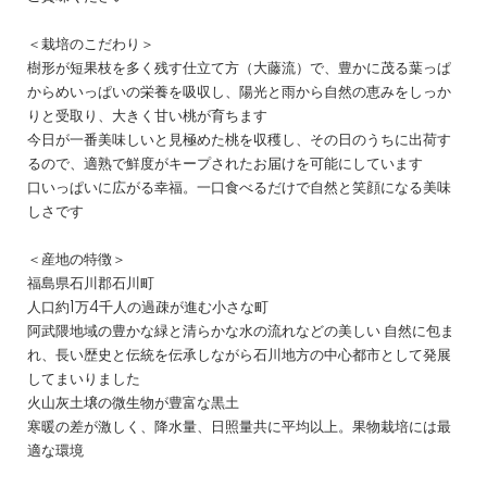
＜栽培のこだわり＞
樹形が短果枝を多く残す仕立て方（大藤流）で、豊かに茂る葉っぱ
からめいっぱいの栄養を吸収し、陽光と雨から自然の恵みをしっか
りと受取り、大きく甘い桃が育ちます
今日が一番美味しいと見極めた桃を収穫し、その日のうちに出荷す
るので、適熟で鮮度がキープされたお届けを可能にしています
口いっぱいに広がる幸福。一口食べるだけで自然と笑顔になる美味
しさです
＜産地の特徴＞
福島県石川郡石川町
人口約1万4千人の過疎が進む小さな町
阿武隈地域の豊かな緑と清らかな水の流れなどの美しい 自然に包ま
れ、長い歴史と伝統を伝承しながら石川地方の中心都市として発展
してまいりました
火山灰土壌の微生物が豊富な黒土
寒暖の差が激しく、降水量、日照量共に平均以上。果物栽培には最
適な環境