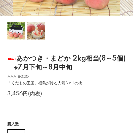
あかつき・まどか 2kg相当(8～5個)
※7月下旬～8月中旬
AAA18020
「くだもの王国」福島が誇る人気No.1の桃！
3,456円(内税)
購入数