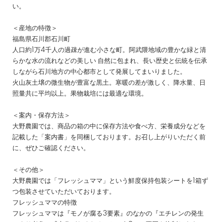
い。
＜産地の特徴＞
福島県石川郡石川町
人口約1万4千人の過疎が進む小さな町。阿武隈地域の豊かな緑と清
らかな水の流れなどの美しい 自然に包まれ、長い歴史と伝統を伝承
しながら石川地方の中心都市として発展してまいりました。
火山灰土壌の微生物が豊富な黒土。寒暖の差が激しく、降水量、日
照量共に平均以上。果物栽培には最適な環境。
＜案内・保存方法＞
大野農園では、商品の箱の中に保存方法や食べ方、栄養成分などを
記載した「案内書」を同梱しております。お召し上がりいただく前
に、ぜひご確認ください。
＜その他＞
大野農園では「フレッシュママ」という鮮度保持包装シートを1箱ず
つ包装させていただいております。
フレッシュママの特徴
フレッシュママは『モノが腐る3要素』のなかの『エチレンの発生