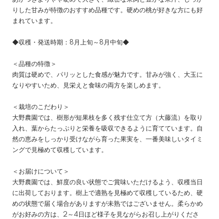
りした甘みが特徴のおすすめ品種です。硬めの桃が好きな方にも好
まれています。
◆収穫・発送時期：8月上旬～8月中旬◆
＜品種の特徴＞
肉質は硬めで、パリッとした食感が魅力です。甘みが強く、大玉に
なりやすいため、見栄えと食味の両方を楽しめます。
＜栽培のこだわり＞
大野農園では、樹形が短果枝を多く残す仕立て方（大藤流）を取り
入れ、葉からたっぷりと栄養を吸収できるように育てています。自
然の恵みをしっかり受けながら育った果実を、一番美味しいタイミ
ングで見極めて収穫しています。
＜お届けについて＞
大野農園では、鮮度の良い状態でご賞味いただけるよう、収穫当日
に出荷しております。樹上で適熟を見極めて収穫しているため、硬
めの状態で届く場合がありますが未熟ではございません。柔らかめ
がお好みの方は、2～4日ほど様子を見ながらお召し上がりくださ