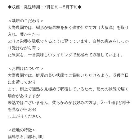
◆収穫・発送時期：7月初旬～8月下旬◆
＜栽培のこだわり＞
大野農園では、樹形が短果枝を多く残す仕立て方（大藤流）を取り
入れ、葉からたっ
ぷりと栄養を吸収できるように育てています。自然の恵みをしっか
り受けながら育っ
た果実を、一番美味しいタイミングで見極めて収穫しています。
＜お届けについて＞
大野農園では、鮮度の良い状態でご賞味いただけるよう、収穫当日
に出荷しており
ます。樹上で適熟を見極めて収穫しているため、硬めの状態で届く
場合がありますが
未熟ではございません。柔らかめがお好みの方は、2～4日ほど様子
を見ながらお召
し上がりください。
＜産地の特徴＞
福島県石川郡石川町