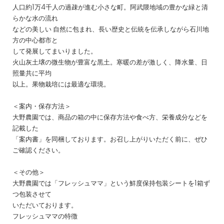
人口約1万4千人の過疎が進む小さな町。阿武隈地域の豊かな緑と清
らかな水の流れ
などの美しい 自然に包まれ、長い歴史と伝統を伝承しながら石川地
方の中心都市と
して発展してまいりました。
火山灰土壌の微生物が豊富な黒土。寒暖の差が激しく、降水量、日
照量共に平均
以上。果物栽培には最適な環境。
＜案内・保存方法＞
大野農園では、商品の箱の中に保存方法や食べ方、栄養成分などを
記載した
「案内書」を同梱しております。お召し上がりいただく前に、ぜひ
ご確認ください。
＜その他＞
大野農園では「フレッシュママ」という鮮度保持包装シートを1箱ず
つ包装させて
いただいております。
フレッシュママの特徴