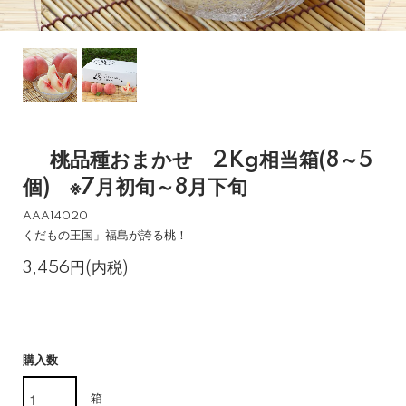
桃品種おまかせ 2Kg相当箱(8～5
個) ※7月初旬～8月下旬
AAA14020
くだもの王国」福島が誇る桃！
3,456円(内税)
購入数
箱