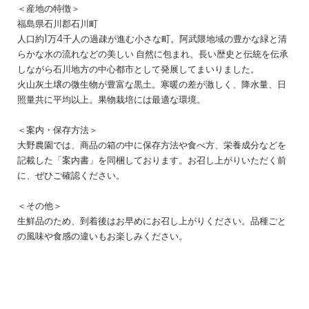
＜産地の特徴＞
福島県石川郡石川町
人口約1万4千人の過疎が進む小さな町。阿武隈地域の豊かな緑と清
らかな水の流れなどの美しい 自然に包まれ、長い歴史と伝統を伝承
しながら石川地方の中心都市として発展してまいりました。
火山灰土壌の微生物が豊富な黒土。寒暖の差が激しく、降水量、日
照量共に平均以上。果物栽培には最適な環境。
＜案内・保存方法＞
大野農園では、商品の箱の中に保存方法や食べ方、栄養成分などを
記載した「案内書」を同梱しております。お召し上がりいただく前
に、ぜひご確認ください。
＜その他＞
生鮮品のため、到着後はお早めにお召し上がりください。品種ごと
の風味や食感の違いもお楽しみください。