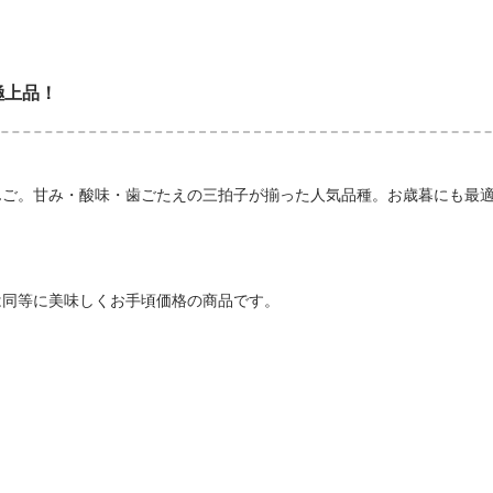
極上品！
んご。甘み・酸味・歯ごたえの三拍子が揃った人気品種。お歳暮にも最
味は同等に美味しくお手頃価格の商品です。