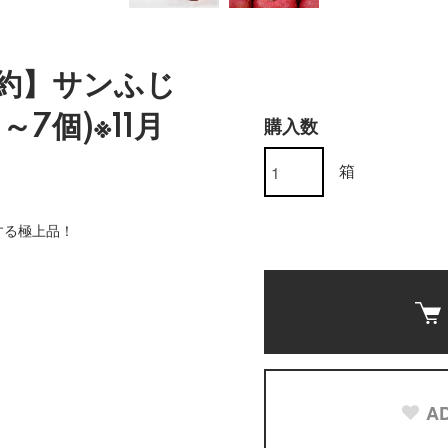
予約】サンふじ
～7個)※11月
購入数
箱
する極上品！
AD