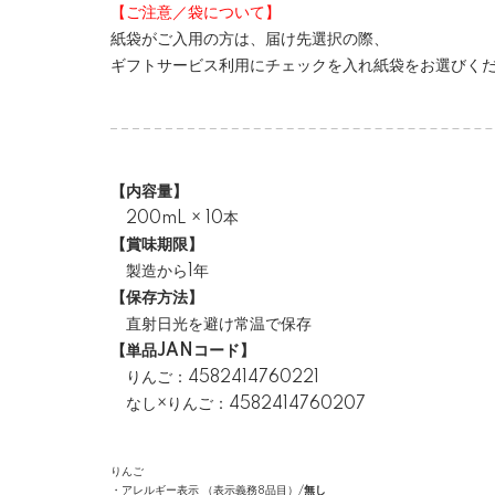
【ご注意／袋について】
紙袋がご入用の方は、届け先選択の際、
ギフトサービス利用にチェックを入れ紙袋をお選びくだ
【内容量】
200mL × 10本
【賞味期限】
製造から1年
【保存方法】
直射日光を避け常温で保存
【単品JANコード】
りんご：4582414760221
なし×りんご：4582414760207
りんご
・アレルギー表示 （表示義務8品目）/
無し