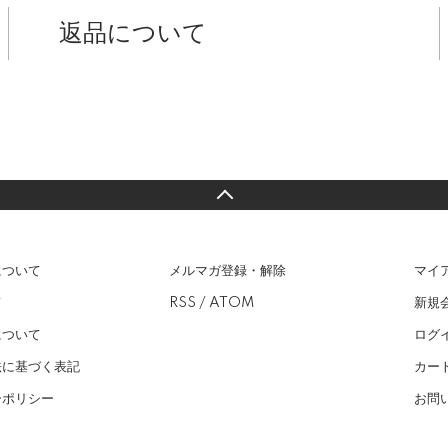
返品について
について
メルマガ登録・解除
マイ
て
RSS
/
ATOM
新規
について
ログ
法に基づく表記
カー
ーポリシー
お問