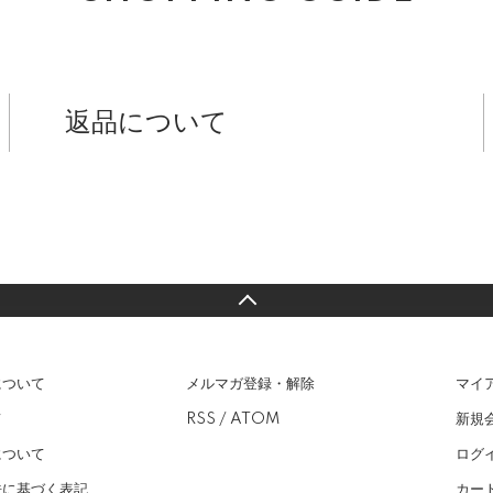
返品について
について
メルマガ登録・解除
マイ
て
RSS
/
ATOM
新規
について
ログ
法に基づく表記
カー