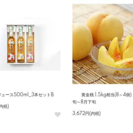
ュース500ml_3本セットB
黄金桃 1.5kg相当(8～4個
旬～8月下旬
(内税)
3,672円(内税)