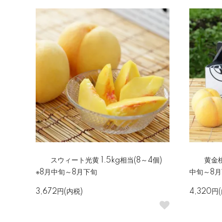
スウィート光黄 1.5kg相当(8～4個)
黄金桃
※8月中旬～8月下旬
中旬～8
3,672円(内税)
4,320円