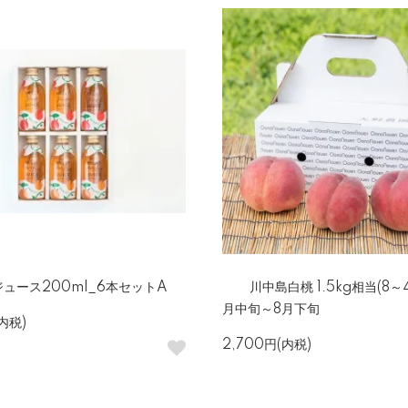
ュース200ml_6本セットA
川中島白桃 1.5kg相当(8～
月中旬～8月下旬
(内税)
2,700円(内税)