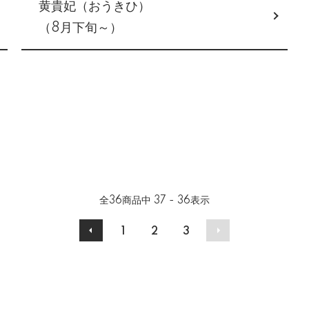
黄貴妃（おうきひ）
（8月下旬～）
全
36
商品中
37 - 36
表示
1
2
3