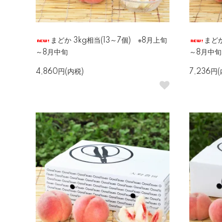
まどか 3kg相当(13～7個) ※8月上旬
まどか
～8月中旬
～8月中旬
4,860円(内税)
7,236円