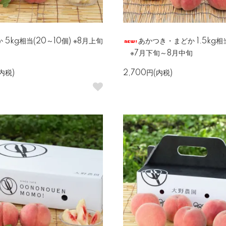
 5kg相当(20～10個) ※8月上旬
あかつき・まどか 1.5kg相当
※7月下旬～8月中旬
(内税)
2,700円(内税)