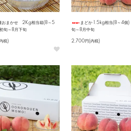
種おまかせ 2Kg相当箱(8～5
まどか 1.5kg相当(8～4個
月初旬～8月下旬
旬～8月中旬
(内税)
2,700円(内税)