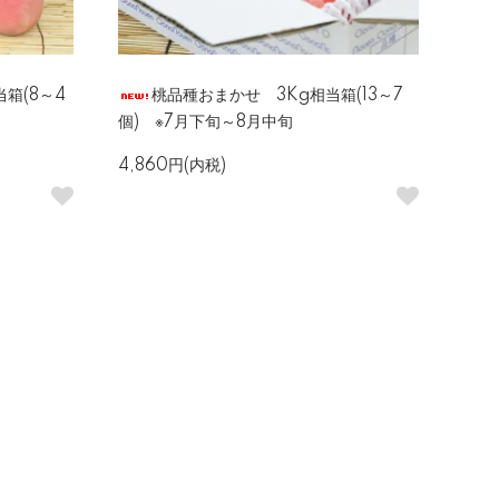
当箱(8～4
桃品種おまかせ 3Kg相当箱(13～7
個) ※7月下旬～8月中旬
4,860円(内税)