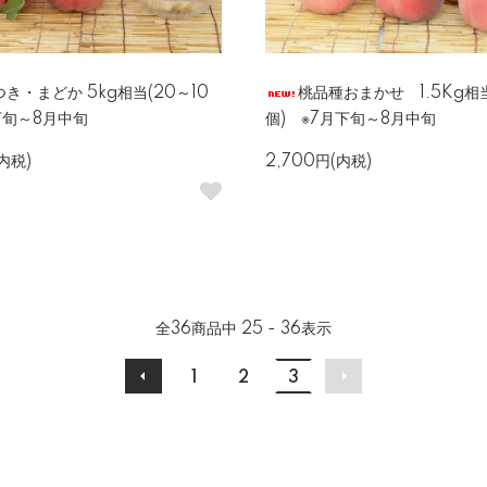
き・まどか 5kg相当(20～10
桃品種おまかせ 1.5Kg相
月下旬～8月中旬
個) ※7月下旬～8月中旬
(内税)
2,700円(内税)
全
36
商品中
25 - 36
表示
1
2
3