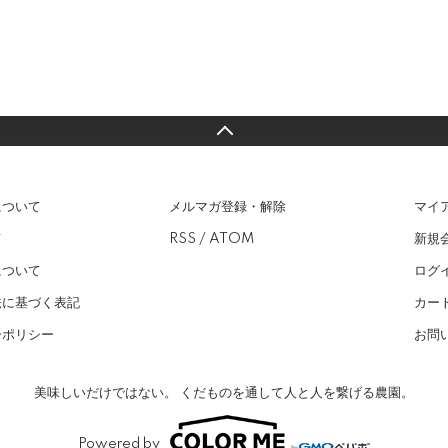
について
メルマガ登録・解除
マイ
て
RSS
/
ATOM
新規
について
ログ
法に基づく表記
カー
ーポリシー
お問
美味しいだけではない。 くだものを通して人と人を繋げる農園。
Powered by