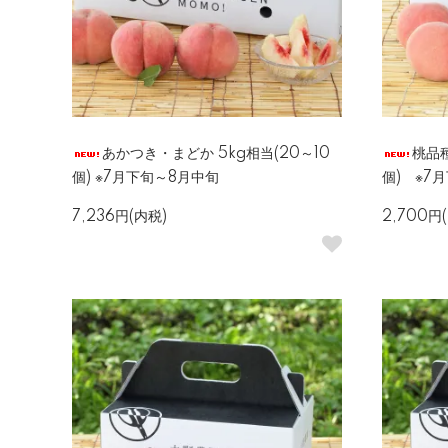
あかつき・まどか 5kg相当(20～10
桃品種
個) ※7月下旬～8月中旬
個) ※7
7,236円(内税)
2,700円