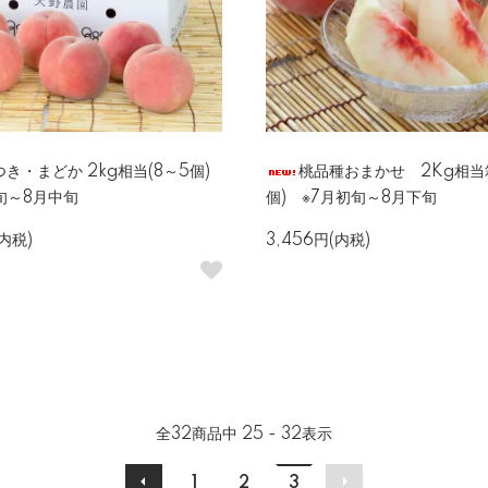
き・まどか 2kg相当(8～5個)
桃品種おまかせ 2Kg相当箱
旬～8月中旬
個) ※7月初旬～8月下旬
(内税)
3,456円(内税)
全
32
商品中
25 - 32
表示
1
2
3