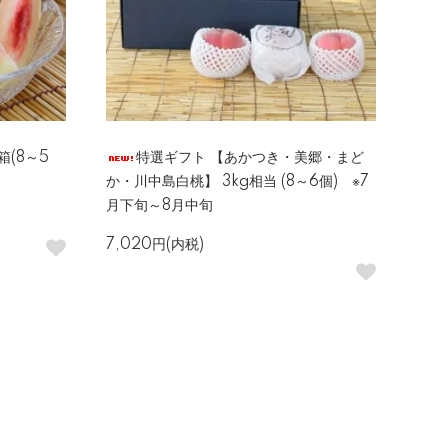
(8～5
特選ギフト 【あかつき・美郷・まど
か・川中島白桃】 3kg相当 (8～6個) ※7
月下旬～8月中旬
7,020円(内税)